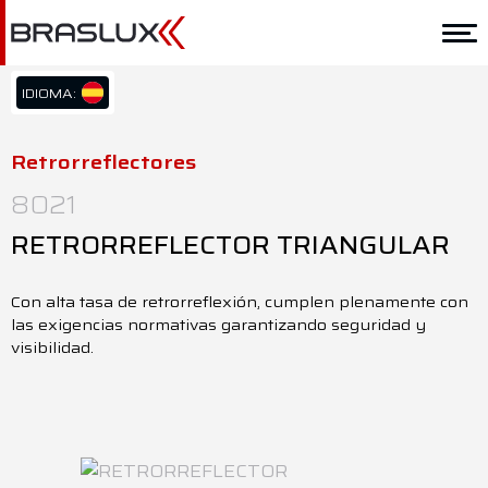
Home
Braslux
IDIOMA:
PT/BR
Soluciones
EN/US
Retrorreflectores
ES/ES
Aplicación
8021
Downloads
RETRORREFLECTOR TRIANGULAR
Representantes
Con alta tasa de retrorreflexión, cumplen plenamente con
las exigencias normativas garantizando seguridad y
Contacto
visibilidad.