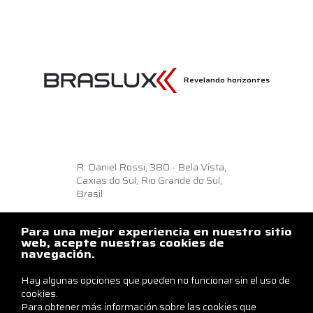
Revelando horizontes
R. Daniel Rossi, 380 - Bela Vista,
Caxias do Sul, Rio Grande do Sul,
Brasil
Como llegar
Para una mejor experiencia en nuestro sitio
+55 54 3218.6500
web, acepte nuestras cookies de
navegación.
braslux@braslux.com.br
Hay algunas opciones que pueden no funcionar sin el uso de
Contáctenos
cookies.
Para obtener más información sobre las cookies que