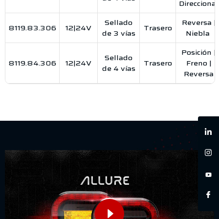
Direccional
Sellado
Reversa |
8119.83.306
12|24V
Trasero
de 3 vías
Niebla
Posición |
Sellado
8119.84.306
12|24V
Trasero
Freno |
de 4 vías
Reversa