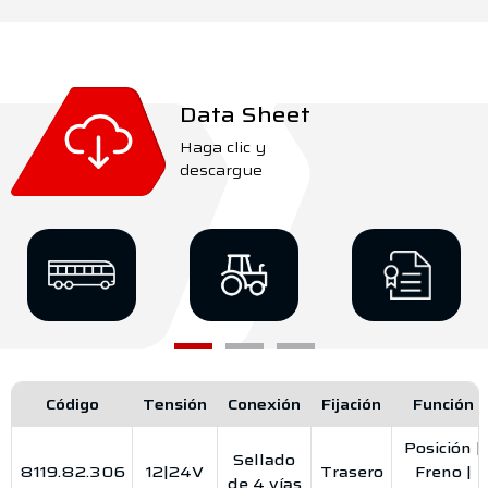
Data Sheet
Haga clic y
descargue
Código
Tensión
Conexión
Fijación
Función
Posición |
Sellado
8119.82.306
12|24V
Trasero
Freno |
de 4 vías