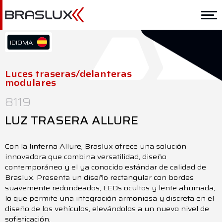
Home
Braslux
IDIOMA:
PT/BR
Soluciones
EN/US
Luces traseras/delanteras
modulares
ES/ES
Aplicación
8119
Downloads
LUZ TRASERA ALLURE
Representantes
Con la linterna Allure, Braslux ofrece una solución
Contacto
innovadora que combina versatilidad, diseño
contemporáneo y el ya conocido estándar de calidad de
Braslux.
Presenta un diseño rectangular con bordes
suavemente redondeados, LEDs ocultos y lente ahumada,
lo que permite una integración armoniosa y discreta en el
diseño de los vehículos, elevándolos a un nuevo nivel de
sofisticación.