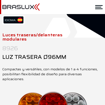
Home
Braslux
IDIOMA:
PT/BR
Soluciones
EN/US
Luces traseras/delanteras
modulares
ES/ES
Aplicación
8926
Downloads
LUZ TRASERA Ø96MM
Representantes
Compactas y versátiles, con modelos de 1 a 4 funciones,
Contacto
posibilitan flexibilidad de diseño para diversas
aplicaciones.