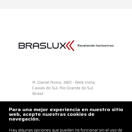
Revelando horizontes
R. Daniel Rossi, 380 - Bela Vista,
Caxias do Sul, Rio Grande do Sul,
Brasil
Como llegar
Para una mejor experiencia en nuestro sitio
+55 54 3218.6500
web, acepte nuestras cookies de
navegación.
braslux@braslux.com.br
Hay algunas opciones que pueden no funcionar sin el uso de
Contáctenos