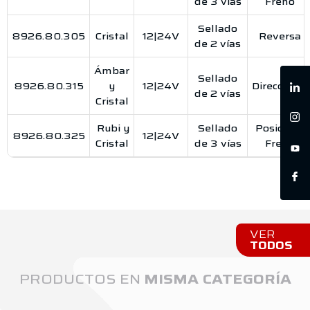
de 3 vías
Freno
Sellado
8926.80.305
Cristal
12|24V
Reversa
de 2 vías
Ámbar
Sellado
8926.80.315
y
12|24V
Direccional
de 2 vías
Cristal
Rubi y
Sellado
Posición |
8926.80.325
12|24V
Cristal
de 3 vías
Freno
VER
TODOS
PRODUCTOS EN
MISMA CATEGORÍA