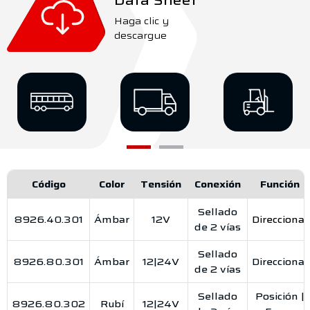
Data Sheet
Haga clic y
descargue
Código
Color
Tensión
Conexión
Función
Sellado
8926.40.301
Ámbar
12V
Direccional
de 2 vías
Sellado
8926.80.301
Ámbar
12|24V
Direccional
de 2 vías
Sellado
Posición |
8926.80.302
Rubí
12|24V