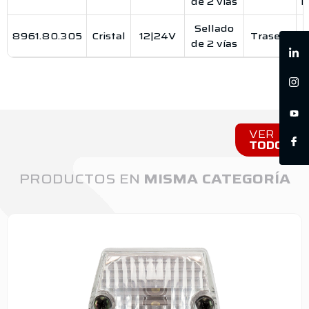
de 2 vías
R
Sellado
8961.80.305
Cristal
12|24V
Trasero
de 2 vías
R
VER
TODOS
PRODUCTOS EN
MISMA CATEGORÍA