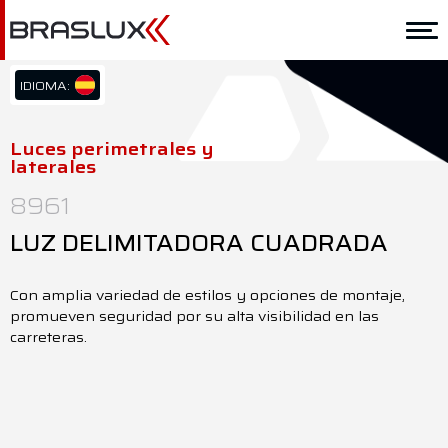
Home
Braslux
IDIOMA:
PT/BR
Soluciones
EN/US
Luces perimetrales y
laterales
ES/ES
Aplicación
8961
Downloads
LUZ DELIMITADORA CUADRADA
Representantes
Con amplia variedad de estilos y opciones de montaje,
Contacto
promueven seguridad por su alta visibilidad en las
carreteras.