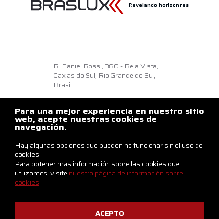
Revelando horizontes
R. Daniel Rossi, 380 - Bela Vista,
Caxias do Sul, Rio Grande do Sul,
Brasil
Como llegar
Para una mejor experiencia en nuestro sitio
+55 54 3218.6500
web, acepte nuestras cookies de
navegación.
braslux@braslux.com.br
Hay algunas opciones que pueden no funcionar sin el uso de
Contáctenos
cookies.
Para obtener más información sobre las cookies que
utilizamos, visite
nuestra página de información sobre
cookies
.
ACEPTO