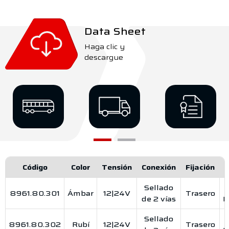
Data Sheet
Haga clic y
descargue
Código
Color
Tensión
Conexión
Fijación
Sellado
8961.80.301
Ámbar
12|24V
Trasero
de 2 vías
R
Sellado
8961.80.302
Rubí
12|24V
Trasero