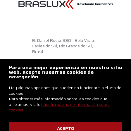
Revelando horizontes
R. Daniel Rossi, 380 - Bela Vista,
Caxias do Sul, Rio Grande do Sul,
Brasil
Como llegar
Para una mejor experiencia en nuestro sitio
+55 54 3218.6500
web, acepte nuestras cookies de
navegación.
braslux@braslux.com.br
Hay algunas opciones que pueden no funcionar sin el uso de
Contáctenos
cookies.
Para obtener más información sobre las cookies que
utilizamos, visite
nuestra página de información sobre
cookies
.
ACEPTO