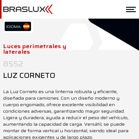
Home
Braslux
IDIOMA:
PT/BR
Soluciones
EN/US
Luces perimetrales y
laterales
ES/ES
Aplicación
8552
Downloads
LUZ CORNETO
Representantes
La Luz Corneto es una linterna robusta y eficiente,
Contacto
diseñada para camiones. Con un diseño moderno y
cuerpo engomado, ofrece excelente visibilidad en
condiciones adversas, garantizando mayor seguridad.
Ligera y duradera, ayuda a reducir el peso del vehículo,
aumentando la capacidad de carga. Versátil, se puede
montar de forma vertical u horizontal, siendo ideal para
aplicaciones exigentes y de largo plazo.