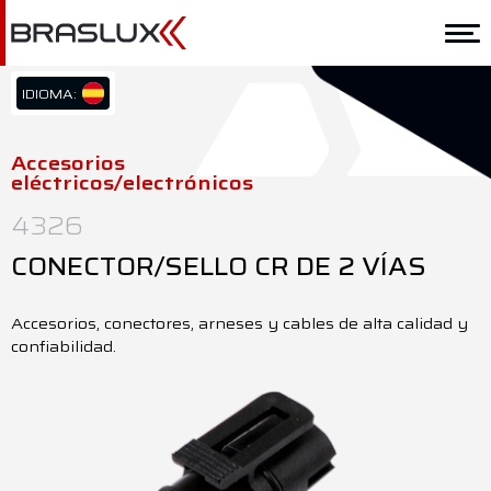
Home
Braslux
IDIOMA:
PT/BR
Soluciones
EN/US
Accesorios
eléctricos/electrónicos
ES/ES
Aplicación
4326
Downloads
CONECTOR/SELLO CR DE 2 VÍAS
Representantes
Accesorios, conectores, arneses y cables de alta calidad y
Contacto
confiabilidad.