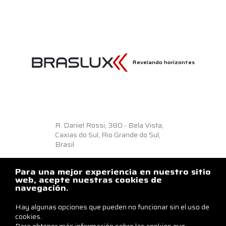
Revelando horizontes
R. Daniel Rossi, 380 - Bela Vista,
Caxias do Sul, Rio Grande do Sul,
Brasil
Como llegar
Para una mejor experiencia en nuestro sitio
+55 54 3218.6500
web, acepte nuestras cookies de
navegación.
braslux@braslux.com.br
Hay algunas opciones que pueden no funcionar sin el uso de
Contáctenos
cookies.